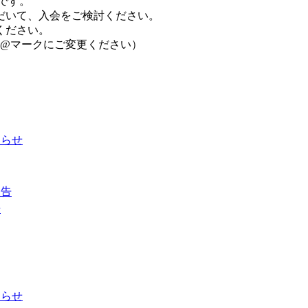
です。
だいて、入会をご検討ください。
ください。
スの[at]を@マークにご変更ください）
知らせ
報告
告
知らせ