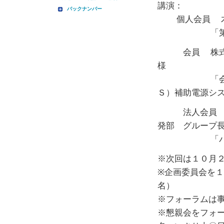
講演：
バックナンバー
個人会員 木
「第２回基
会員 株式会社
様
「会社紹介 
Ｓ）補助電源シ
法人会員 日本
発部 グループ
「パワエレ用
※次回は１０月
※企画委員会を
名）
※フォーラムは
※懇親会をフォ