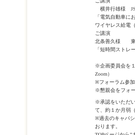
ご講演
横井行雄様 JS
「電気自動車に
ワイヤレス給電
ご講演
北条善久様 東
「短時間ストレ
※企画委員会を
Zoom）
※フォーラム参加者
※懇親会をフォー
※承認をいただい
て、約１か月弱
※過去のキャパ
おります。
TOPページから