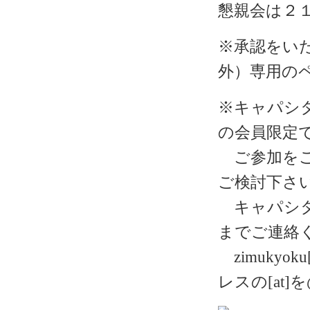
懇親会は２
※承認をい
外）専用の
※キャパシ
の会員限定
ご参加をご
ご検討下さ
キャパシタ
までご連絡
zimukyoku[
レスの[at