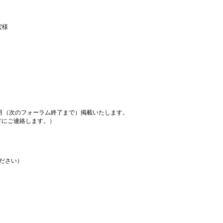
宏様
月（次のフォーラム終了まで）掲載いたします。
方にご連絡します。）
更ください）