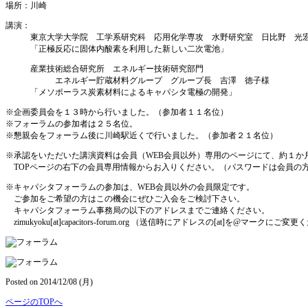
場所：川崎
講演：
東京大学大学院 工学系研究科 応用化学専攻 水野研究室 日比野 光
「正極反応に固体内酸素を利用した新しい二次電池」
産業技術総合研究所 エネルギー技術研究部門
エネルギー貯蔵材料グループ グループ長 吉澤 徳子様
「メソポーラス炭素材料によるキャパシタ電極の開発」
※企画委員会を１３時から行いました。（参加者１１名位）
※フォーラムの参加者は２５名位。
※懇親会をフォーラム後に川崎駅近くで行いました。（参加者２１名位）
※承認をいただいた講演資料は会員（WEB会員以外）専用のページにて、約１か
TOPページの右下の会員専用情報からお入りください。（パスワードは会員の
※キャパシタフォーラムの参加は、WEB会員以外の会員限定です。
ご参加をご希望の方はこの機会にぜひご入会をご検討下さい。
キャパシタフォーラム事務局の以下のアドレスまでご連絡ください。
zimukyoku[at]capacitors-forum.org （送信時にアドレスの[at]を@マークにご変
Posted on 2014/12/08 (月)
ページのTOPへ