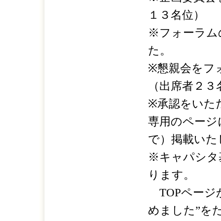
１３名位）
※フォーラム
た。
※懇親会をフ
（出席者２３
※承認をいた
専用のページ
で）掲載いた
※キャパシタ
ります。
TOPページ
めました”を