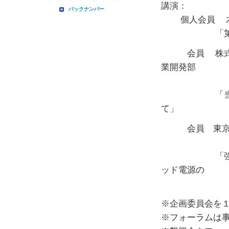
講演：
バックナンバー
個人会員 木
「第３回基
会員 株式会社
業開発部
モビリティ
「当社のモビ
て」
会員 東京理
修士課程
「強化学習に
ッド電源の
エネルギ
※企画委員会を
※フォーラムは