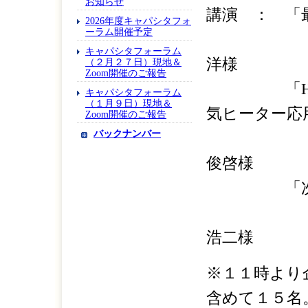
お知らせ
講演 ： 「
2026年度キャパシタフォ
ーラム開催予定
UDト
キャパシタフォーラム
洋様
（２月２７日）現地＆
Zoom開催のご報告
「HEAT
キャパシタフォーラム
（１月９日）現地＆
気ヒーター応
Zoom開催のご報告
バックナンバー
株式会
俊啓様
「次世代
トヨタ
浩二様
※１１時より
含めて１５名