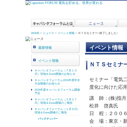
HOME
>
ニュース
>
イベント情報
> ＮＴＳセミナー<終了しました>
イベント情報
最新情報
イベント情報
ＮＴＳセミナー
キャパシタフォーラム（７月１０
日）現地＆Zoom開催のお知らせ
セミナー「電気
キャパシタフォーラム2026年度年次
大会開催のお知らせ
度化に向けた応
2026年度キャパシタフォーラム開催
予定
講 師：(株)指
キャパシタフォーラム（２月２７
日）現地＆Zoom開催のご報告
松井 啓真氏
キャパシタフォーラム（１月９日）
現地＆Zoom開催のご報告
日 程：２００
バックナンバー
会 場：東京・