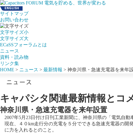
サイトマップ
お問い合わせ
文字サイズ小
文字サイズ大
ECaSSフォーラムとは
ニュース
資料・読み物
リンク集
HOME
>
ニュース
>
最新情報
> 神奈川県・急速充電器を来年
キャパシタ関連最新情報とコ
神奈川県・急速充電器を来年設置
2007年5月23日付け日刊工業新聞に、神奈川県の「電気自
現在、４０km走行分の充電を５分でできる急速充電器の開
に力を入れるとのこと。