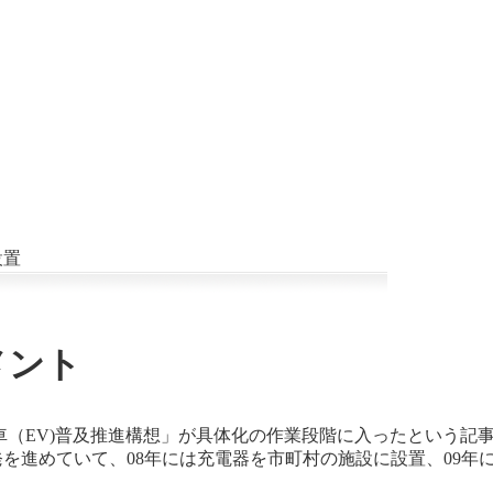
設置
メント
動車（EV)普及推進構想」が具体化の作業段階に入ったという記
発を進めていて、08年には充電器を市町村の施設に設置、09