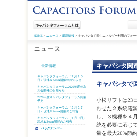
HOME
>
ニュース
>
最新情報
> キャパシタで回生エネルギー利用のフォー
キャパシタ関
最新情報
キャパシタフォーラム（７月１０
日）現地＆Zoom開催のお知らせ
キャパシタで
キャパシタフォーラム2026年度年次
大会開催のお知らせ
2026年度キャパシタフォーラム開催
小松リフトは23
予定
わせた２系統電
キャパシタフォーラム（２月２７
日）現地＆Zoom開催のご報告
し、３機種を４
キャパシタフォーラム（１月９日）
現地＆Zoom開催のご報告
統を必要に応じ
バックナンバー
量を最大20%節