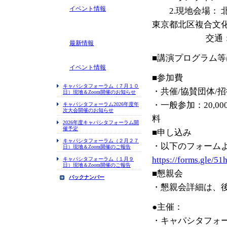
イベント情報
2.現地会場： 
東京都北区複合文
交通：JR/東
最新情報
■講演プログラム
イベント情報
■参加費
キャパシタフォーラム（７月１０
・共催/協賛団体/
日）現地＆Zoom開催のお知らせ
・一般参加：20,
キャパシタフォーラム2026年度年
次大会開催のお知らせ
料
2026年度キャパシタフォーラム開
催予定
■申し込み
キャパシタフォーラム（２月２７
・以下のフォームよ
日）現地＆Zoom開催のご報告
https://forms.gle/5
キャパシタフォーラム（１月９
日）現地＆Zoom開催のご報告
■懇親会
バックナンバー
・懇親会詳細は、
●主催：
・キャパシタフォ