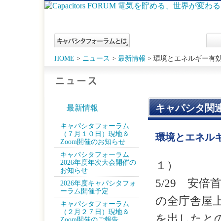
HOME
>
ニュース
>
最新情報
> 環境とエネルギー有
キャパシタ関
最新情報
キャパシタフォーラム
（７月１０日）現地＆
環境とエネル
Zoom開催のお知らせ
キャパシタフォーラム
2026年度年次大会開催の
１）
お知らせ
5/29 安
2026年度キャパシタフォ
ーラム開催予定
の全庁舎屋
キャパシタフォーラム
（２月２７日）現地＆
を出したと
Zoom開催のご報告